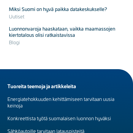
Miksi Suomi on hyvä paikka datakeskukselle?
Uutiset
Luonnonvaroja haaskataan, vaikka maamassojen
kiertotalous olisi ratkaistavissa
Blogi
Footer
Tuoreita teemoja ja artikkeleita
menu
Energiatehokkuuden kehittämiseen tarvitaan uusia
(fi)
keinoja
Konkreettista työtä suomalaisen luonnon hyväksi
Sähköautoille tarvitaan latauspisteitä