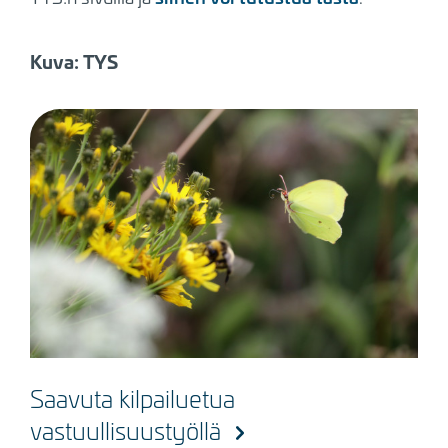
Kuva: TYS
Saavuta kilpailuetua
vastuullisuustyöllä