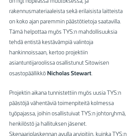
on nyt nopeassa muutoksessa, ja
rakennusmateriaaleista sekä erilaisista laitteista
on koko ajan paremmin päästötietoja saatavilla.
Tämä helpottaa myös TYS:n mahdollisuuksia
tehdä entistä kestävämpiä valintoja
hankinnoissaan,
kertoo projektiin
asiantuntijaroolissa osallistunut Sitowisen
Nicholas Stewart
osastopäällikkö
.
Projektin aikana tunnistettiin myös uusia TYS:n
päästöjä vähentäviä toimenpiteitä kolmessa
työpajassa, joihin osallistuivat TYS:n johtoryhmä,
henkilöstö ja hallituksen jäsenet.
Skenaariolaskennan avulla arvioitiin, kuinka TYS:n