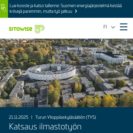
Skip
Lue kooste ja katso tallenne: Suomen energiajärjestelmä kestää
Image
to
kriisejä paremmin, mutta työ jatkuu
main
content
FI
Ope
mai
Kuva
navi
21.11.2025
|
Turun Ylioppilaskyläsäätiön (TYS)
Katsaus ilmastotyön