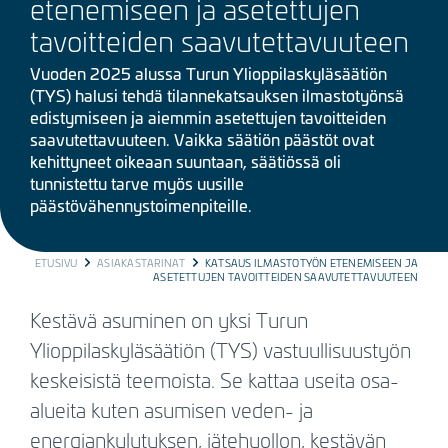
etenemiseen ja asetettujen
tavoitteiden saavutettavuuteen
Vuoden 2025 alussa Turun Ylioppilaskyläsäätiön
(TYS) halusi tehdä tilannekatsauksen ilmastotyönsä
edistymiseen ja aiemmin asetettujen tavoitteiden
saavutettavuuteen. Vaikka säätiön päästöt ovat
kehittyneet oikeaan suuntaan, säätiössä oli
tunnistettu tarve myös uusille
päästövähennystoimenpiteille.
BREADCRUMB
ETUSIVU
ASIAKASTARINAT
KATSAUS ILMASTOTYÖN ETENEMISEEN JA
ASETETTUJEN TAVOITTEIDEN SAAVUTETTAVUUTEEN
Kestävä asuminen on yksi Turun
Ylioppilaskyläsäätiön (TYS) vastuullisuustyön
keskeisistä teemoista. Se kattaa useita osa-
alueita kuten asumisen veden- ja
energiankulutuksen, jätehuollon, kestävän