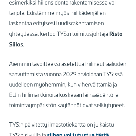
esimerkiksi hiilensidonta rakentamisessa voi
tarjota. Edistämme myös hiilikädenjäljen
laskentaa erityisesti uudisrakentamisen
Risto
yhteydessä,
kertoo TYS:n toimitusjohtaja
Siilos
.
Aiemmin tavoitteeksi asetettua hiilineutraaliuden
saavuttamista vuonna 2029 arvioidaan TYS:ssä
uudelleen myöhemmin, kun viherväittämiä ja
EU:n hiilimarkkinoita koskevan lainsäädäntö ja
toimintaympäristön käytännöt ovat selkiytyneet.
TYS:n päivitetty ilmastotiekartta on julkaistu
siihen voi tutustua tästä
TYS:n sivuilla ja
.