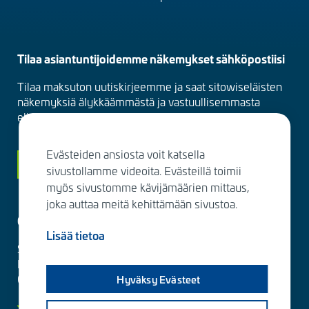
Tilaa asiantuntijoidemme näkemykset sähköpostiisi
Tilaa maksuton uutiskirjeemme ja saat sitowiseläisten
näkemyksiä älykkäämmästä ja vastuullisemmasta
elinympäristöstä suoraan sähköpostiisi kuukausittain.
Evästeiden ansiosta voit katsella
Siirry tilaamaan
sivustollamme videoita. Evästeillä toimii
myös sivustomme kävijämäärien mittaus,
joka auttaa meitä kehittämään sivustoa.
Ota yhteyttä
Lisää tietoa
Sitowise Group Oyj
Linnoitustie 6 D
02600 Espoo, Finland
Hyväksy Evästeet
Lisää yhteystietoja