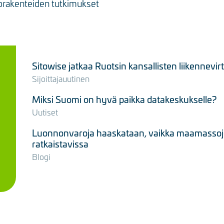
itorakenteiden tutkimukset
Sitowise jatkaa Ruotsin kansallisten liikennevi
Sijoittajauutinen
Miksi Suomi on hyvä paikka datakeskukselle?
Uutiset
Luonnonvaroja haaskataan, vaikka maamassojen
ratkaistavissa
Blogi