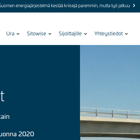
 Suomen energiajärjestelmä kestää kriisejä paremmin, mutta työ jatkuu
Show
Ura
Show
Sitowise
Show
Sijoittajille
Show
Yhteystiedot
submenu
submenu
submenu
submenu
for
for
for
for
Kuva
t
tain
 vuonna 2020