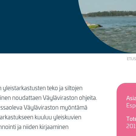
ETUS
yleistarkastusten teko ja siltojen
nen noudattaen Väyläviraston ohjeita.
Asi
Esp
imassaoleva Väyläviraston myöntämä
Tarkastukseen kuuluu yleiskuvien
Tot
201
nointi ja niiden kirjaaminen