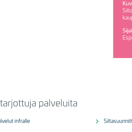
Kuv
Silt
kau
Sija
Esp
tarjottuja palveluita
velut infralle
Siltasuunnit