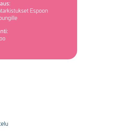
aus:
atarkistukset Espoon
pungille
inti:
oo
telu