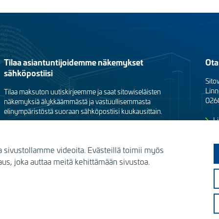
Tilaa asiantuntijoidemme näkemykset
Ota
sähköpostiisi
Sito
Linn
Tilaa maksuton uutiskirjeemme ja saat sitowiseläisten
0260
näkemyksiä älykkäämmästä ja vastuullisemmasta
elinympäristöstä suoraan sähköpostiisi kuukausittain.
Li
Yk
Siirry tilaamaan
a sivustollamme videoita. Evästeillä toimii myös
s, joka auttaa meitä kehittämään sivustoa.