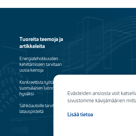
Footer
Tuoreita teemoja ja
artikkeleita
menu
Energiatehokkuuden
(fi)
kehittämiseen tarvitaan
uusia keinoja
Konkreettista työtä
suomalaisen luonnon
Evästeiden ansiosta voit katsell
hyväksi
sivustomme kävijämäärien mittau
Sähköautoille tarvitaan
latauspisteitä
Lisää tietoa