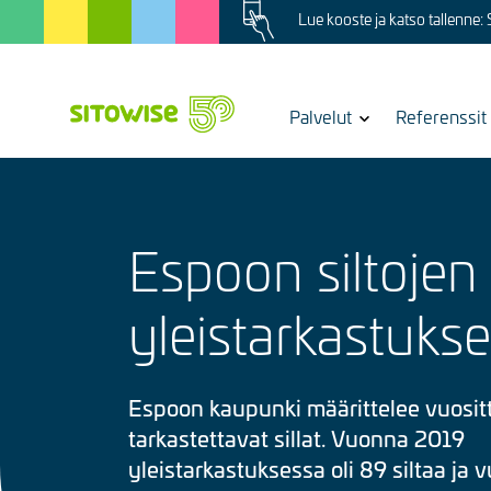
Image
Skip
Lue kooste ja katso tallenne:
to
main
content
Show
Palvelut
Referenssit
submenu
for
Espoon siltojen
yleistarkastukse
Espoon kaupunki määrittelee vuosit
tarkastettavat sillat. Vuonna 2019
yleistarkastuksessa oli 89 siltaa ja