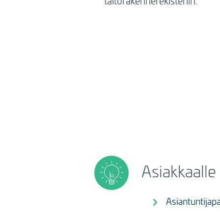
taitorakennerekisteriin.
Asiakkaalle 
Asiantuntijapal