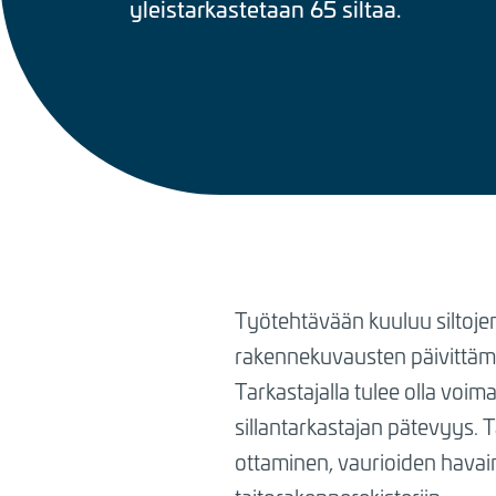
yleistarkastetaan 65 siltaa.
BREADCRUMB
Työtehtävään kuuluu siltojen 
rakennekuvausten päivittämi
Tarkastajalla tulee olla vo
sillantarkastajan pätevyys. 
ottaminen, vaurioiden havain