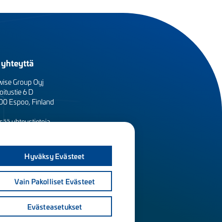
 yhteyttä
wise Group Oyj
oitustie 6 D
0 Espoo, Finland
sää yhteystietoja
sityisyydensuoja ja tietosuojaselosteet
Hyväksy Evästeet
Vain Pakolliset Evästeet
Evästeasetukset