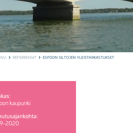
IVU
REFERENSSIT
ESPOON SILTOJEN YLEISTARKASTUKSET
akas:
oon kaupunki
eutusajankohta:
9-2020