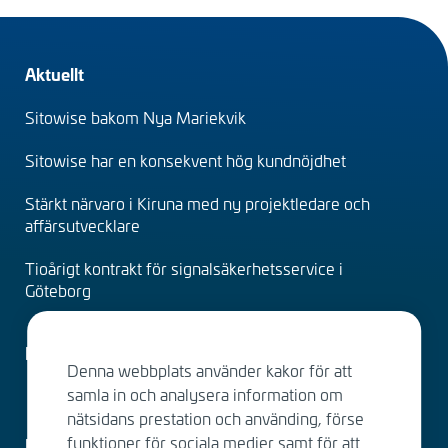
Footer
Aktuellt
(sv)
Sitowise bakom Nya Mariekvik
Sitowise har en konsekvent hög kundnöjdhet
Stärkt närvaro i Kiruna med ny projektledare och
affärsutvecklare
Tioårigt kontrakt för signalsäkerhetsservice i
Göteborg
Faktureringsuppgifter
Denna webbplats använder kakor för att
samla in och analysera information om
nätsidans prestation och använding, förse
funktioner för sociala medier samt för att
Kontakta oss