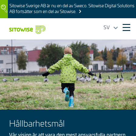
Skip
Sitowise Sverige AB är nu en del av Sweco. Sitowise Digital Solutions
Image
to
AB fortsätter som en del av Sitowise.
main
content
SV
Ope
mai
Bild
navi
Hållbarhetsmål
Vår vision är att vara den mest ansvarsfulla partnern