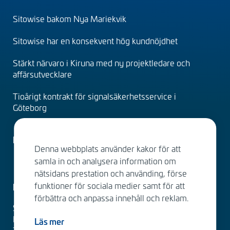
(sv)
Sitowise bakom Nya Mariekvik
Sitowise har en konsekvent hög kundnöjdhet
Stärkt närvaro i Kiruna med ny projektledare och
affärsutvecklare
Tioårigt kontrakt för signalsäkerhetsservice i
Göteborg
Faktureringsuppgifter
Denna webbplats använder kakor för att
samla in och analysera information om
nätsidans prestation och använding, förse
funktioner för sociala medier samt för att
Kontakta oss
förbättra och anpassa innehåll och reklam.
Sitowise
Katarinavägen 15, 4tr
Läs mer