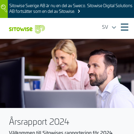
Skip
Sitowise Sverige AB är nu en del av Sweco. Sitowise Digital Solutions
Image
to
AB fortsätter som en del av Sitowise.
main
content
SV
Ope
mai
Bild
navi
Årsrapport 2024
Välkommen till Sitowises rapportering för 2024.