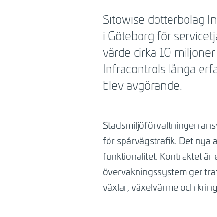
BREADCRUMB
Sitowise dotterbolag Inf
i Göteborg för service
värde cirka 10 miljone
Infracontrols långa er
blev avgörande.
Stadsmiljöförvaltningen ans
för spårvägstrafik. Det nya
funktionalitet. Kontraktet är
övervakningssystem ger trafi
växlar, växelvärme och kring