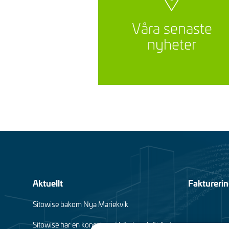
Våra senaste
nyheter
Footer
Aktuellt
Fakturerin
(sv)
Sitowise bakom Nya Mariekvik
Sitowise har en konsekvent hög kundnöjdhet