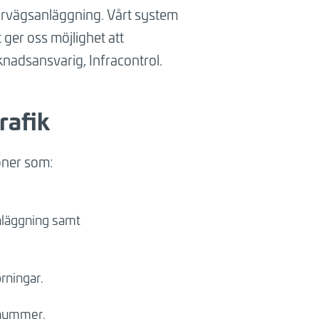
spårvägsanläggning. Vårt system
t ger oss möjlighet att
knadsansvarig, Infracontrol.
rafik
oner som:
nläggning samt
rningar.
snummer.