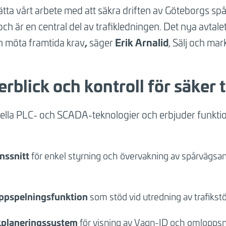
rtsätta vårt arbete med att säkra driften av Göteborgs 
 och är en central del av trafikledningen. Det nya avtale
,
Erik Arnalid
h möta framtida krav
säger
, Sälj och mar
rblick och kontroll för säker t
ella PLC- och SCADA-teknologier och erbjuder funkti
nssnitt
för enkel styrning och övervakning av spårvägsa
ppspelningsfunktion
som stöd vid utredning av trafikstö
ikplaneringssystem
för visning av Vagn-ID och omlopp