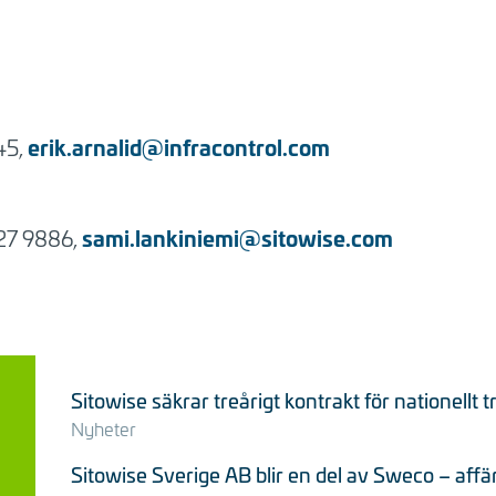
erik.arnalid@infracontrol.com
45,
sami.lankiniemi@sitowise.com
427 9886,
Sitowise säkrar treårigt kontrakt för nationellt
Nyheter
Sitowise Sverige AB blir en del av Sweco – affär