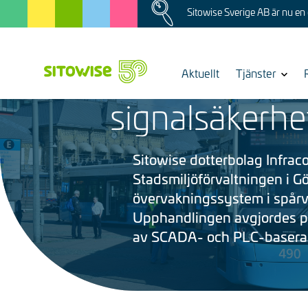
Image
Skip
Sitowise Sverige AB är nu en 
to
main
8.12.2025
content
Infracontrol v
Aktuellt
Show
Tjänster
submenu
signalsäkerhe
for
Bild
Sitowise dotterbolag Infracon
Stadsmiljöförvaltningen i Göt
övervakningssystem i spårv
Upphandlingen avgjordes på 
av SCADA- och PLC-baserade