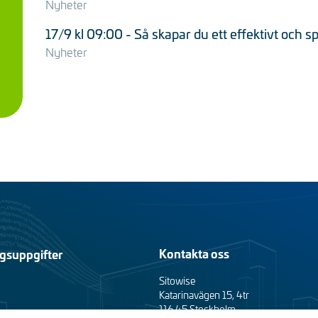
Nyheter
17/9 kl 09:00 - Så skapar du ett effektivt och s
Nyheter
Kontakta oss
gsuppgifter
Sitowise
Katarinavägen 15, 4tr
116 45 Stockholm