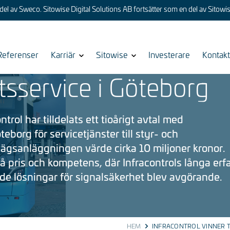
del av Sweco. Sitowise Digital Solutions AB fortsätter som en del av Sitowis
inner tioårigt kontrakt 
Referenser
Show
Karriär
Show
Sitowise
Investerare
Show
Kontakt
submenu
submenu
subme
tsservice i Göteborg
for
for
for
trol har tilldelats ett tioårigt avtal med
eborg för servicetjänster till styr- och
ägsanläggningen värde cirka 10 miljoner kronor.
pris och kompetens, där Infracontrols långa erf
 lösningar för signalsäkerhet blev avgörande.
HEM
INFRACONTROL VINNER T