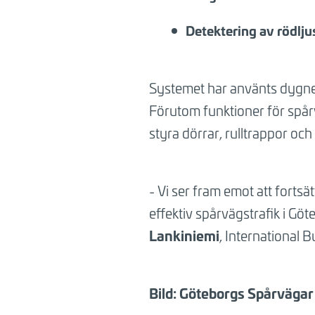
Detektering av rödlj
Systemet har använts dygnet
Förutom funktioner för spårv
styra dörrar, rulltrappor och 
- Vi ser fram emot att forts
effektiv spårvägstrafik i Göt
Lankiniemi
, International B
Bild:
Göteborgs Spårvägar