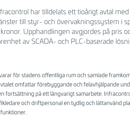
racontrol har tilldelats ett tioårigt avtal m
tjänster till styr- och övervakningssystem i
r kronor. Upphandlingen avgjordes på pris 
farenhet av SCADA- och PLC-baserade lösnin
varar för stadens offentliga rum och samlade framkom
 avtalet omfattar förebyggande och felavhjälpande und
 en fortsättning på ett långvarigt samarbete. Infracontr
kledare och driftpersonal en tydlig och lättanvänd plat
funktioner.