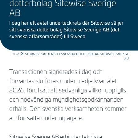
dotterbolag Sitowise Sverige
AB
I dag har ett avtal undertecknats där Sitowise säljer
sitt svenska dotterbolag Sitowise Sverige AB (det
svenska affärsområdet) till Sweco.
BREADCRUMB
HEM
SITOWISE SÄLJER SITT SVENSKA DOTTERBOLAG SITOWISE SVERIGE
AB
Transaktionen signerades i dag och
förväntas slutföras under tredje kvartalet
2026, förutsatt att sedvanliga villkor uppfylls
och nödvändiga myndighetsgodkännanden
erhålls. Den svenska verksamheten kommer
att fortsätta under ny ägare.
Sitowise Sverige AB erbjuder tekniska