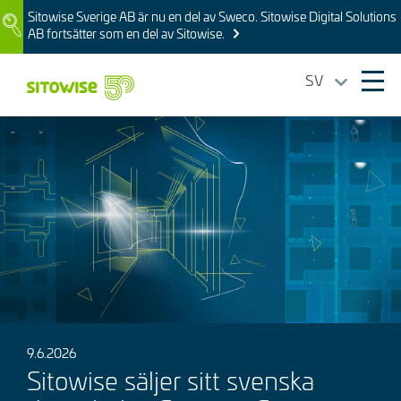
Skip
Sitowise Sverige AB är nu en del av Sweco. Sitowise Digital Solutions
Image
to
AB fortsätter som en del av Sitowise.
main
content
SV
Ope
mai
Bild
navi
9.6.2026
Sitowise säljer sitt svenska