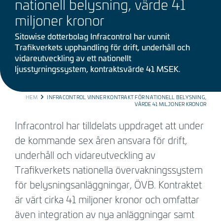
nationell belysning, värde 41
miljoner kronor
Sitowise dotterbolag Infracontrol har vunnit
Trafikverkets upphandling för drift, underhåll och
vidareutveckling av ett nationellt
ljusstyrningssystem, kontraktsvärde 41 MSEK.
BREADCRUMB
HEM
INFRACONTROL VINNER KONTRAKT FÖR NATIONELL BELYSNING,
VÄRDE 41 MILJONER KRONOR
Infracontrol har tilldelats uppdraget att under
de kommande sex åren ansvara för drift,
underhåll och vidareutveckling av
Trafikverkets nationella övervakningssystem
för belysningsanläggningar, ÖVB. Kontraktet
är värt cirka 41 miljoner kronor och omfattar
även integration av nya anläggningar samt