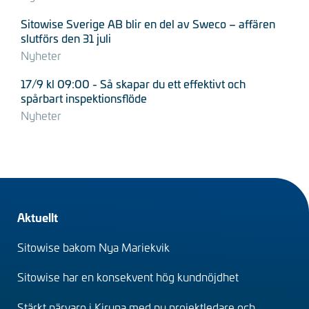
Sitowise Sverige AB blir en del av Sweco – affären
slutförs den 31 juli
Nyheter
17/9 kl 09:00 - Så skapar du ett effektivt och
spårbart inspektionsflöde
Nyheter
Footer
Aktuellt
(sv)
Sitowise bakom Nya Mariekvik
Sitowise har en konsekvent hög kundnöjdhet
Stärkt närvaro i Kiruna med ny projektledare och