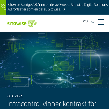
Skip
Sitowise Sverige AB är nu en del av Sweco. Sitowise Digital Solutions
Image
to
AB fortsätter som en del av Sitowise.
main
content
SV
Ope
mai
Bild
navi
28.8.2025
Infracontrol vinner kontrakt för