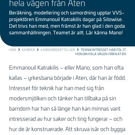
hela vägen från Aten
Beräkning, modellering och samordning upptar
VVS-
projektören
Emmanouil Katrakilis
dagar på Sitowise.
Det trivs han med, men främst är han glad i den goda
sammanhållningen. Teamet är allt. Lär känna Mano!
BREADCRUMB
HEM
KARRIÄR
KARRIÄRBERÄTTELSER
TEKNIKINTRESSET HAR FÖLJT
HONOM HELA VÄGEN FRÅN ATEN
Emmanouil
Katrakili
s – eller Mano, som han ofta
kallas – yrkesbana började i Aten, där han är född.
Intresset för teknik har han med sig från
modersmjölken och tänker han tillbaka på sin
barndom har han så länge han kan minnas varit
intresserad av hur saker och ting fungerar – och
hur de är konstruerade. Att skruva isär och bygga