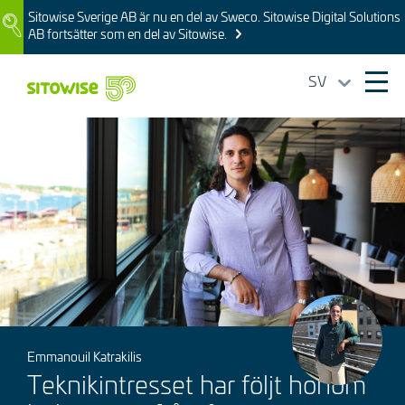
Skip
Sitowise Sverige AB är nu en del av Sweco. Sitowise Digital Solutions
Image
to
AB fortsätter som en del av Sitowise.
main
content
SV
Ope
mai
Bild
navi
Bild
Emmanouil Katrakilis
Teknikintresset har följt honom